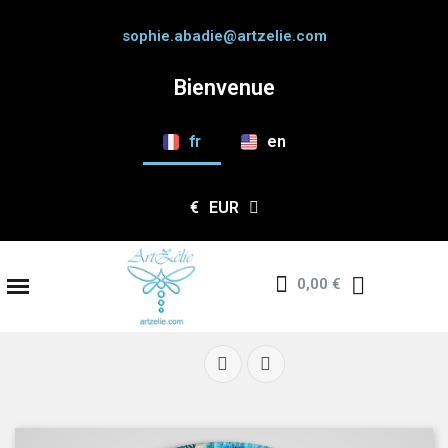
sophie.abadie@artzelie.com
Bienvenue
fr
en
€
EUR
0,00 €