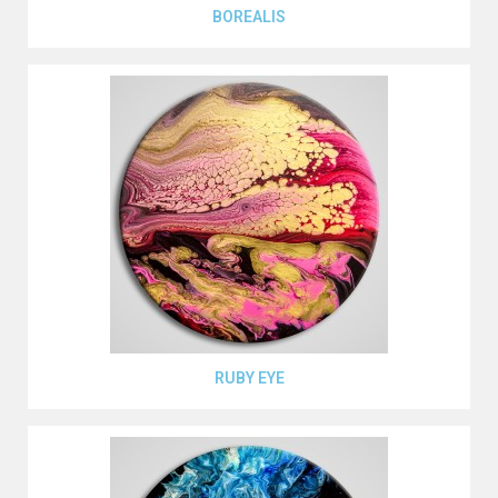
Aperçu rapide
BOREALIS
Aperçu rapide
RUBY EYE