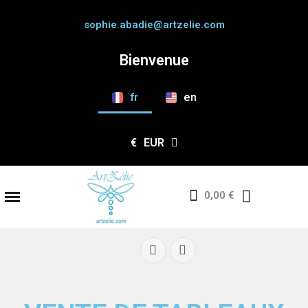
sophie.abadie@artzelie.com
Bienvenue
fr
en
€
EUR
0,00 €