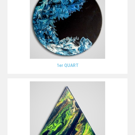
Aperçu rapide
1er QUART