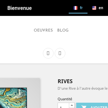
Bienvenue
fr
en
OEUVRES
BLOG
RIVES
D’une Rive à l’autre évoque l
Quantité

AJOUTER