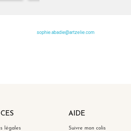
sophie.abadie@artzelie.com
ICES
AIDE
s légales
Suivre mon colis