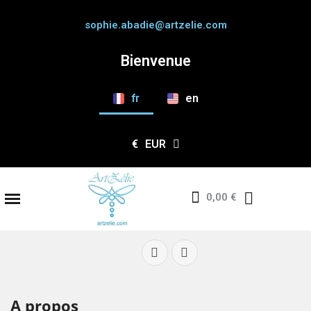
sophie.abadie@artzelie.com
Bienvenue
fr
en
€
EUR
0,00 €
A propos